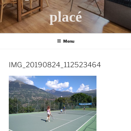
placé
Menu
IMG_20190824_112523464