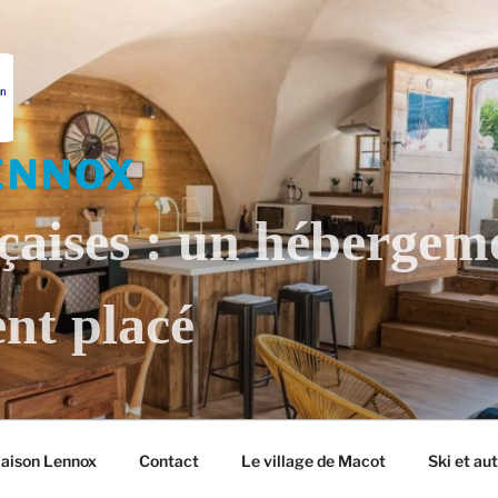
ENNOX
çaises : un hébergem
nt placé
Maison Lennox
Contact
Le village de Macot
Ski et au