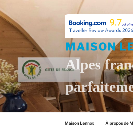
Skip
to
content
MAISON L
Alpes fran
parfaiteme
Maison Lennox
À propos de 