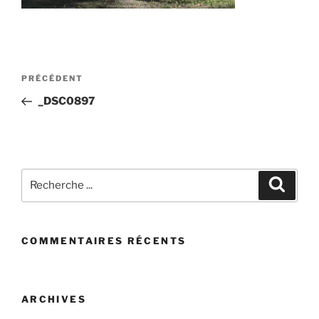
Post
Article
PRÉCÉDENT
navigation
précédent
_DSC0897
Recherchez
Recher
:
COMMENTAIRES RÉCENTS
ARCHIVES