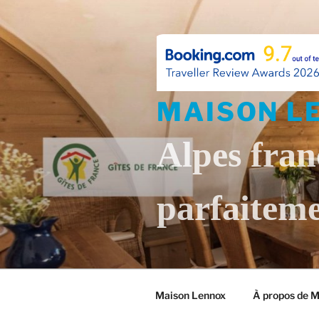
Skip
to
content
MAISON L
Alpes fran
parfaiteme
Maison Lennox
À propos de 