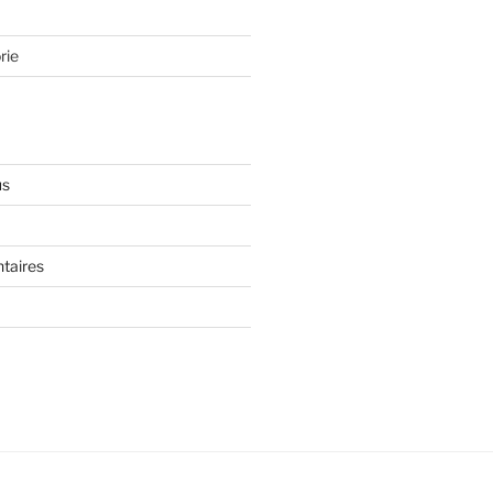
rie
us
taires