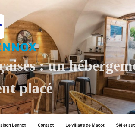
ENNOX
çaises : un hébergem
nt placé
Maison Lennox
Contact
Le village de Macot
Ski et au