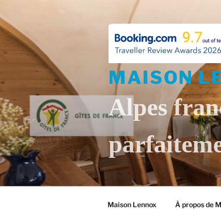
Skip
to
content
MAISON L
Alpes fran
parfaiteme
Maison Lennox
À propos de 