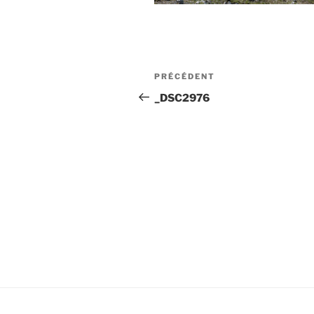
Post
Article
PRÉCÉDENT
navigation
précédent
_DSC2976