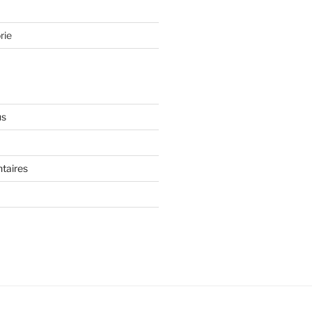
rie
us
taires