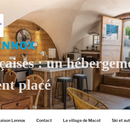
ENNOX
çaises : un hébergem
nt placé
Maison Lennox
Contact
Le village de Macot
Ski et au