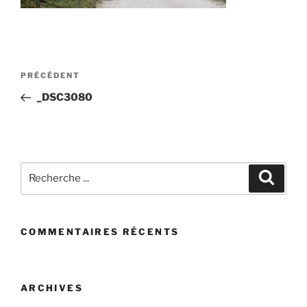
Post
Article
PRÉCÉDENT
navigation
précédent
_DSC3080
Recherchez
Recher
:
COMMENTAIRES RÉCENTS
ARCHIVES