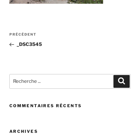
Post
Article
PRÉCÉDENT
navigation
précédent
_DSC3545
Recherchez
Recher
:
COMMENTAIRES RÉCENTS
ARCHIVES