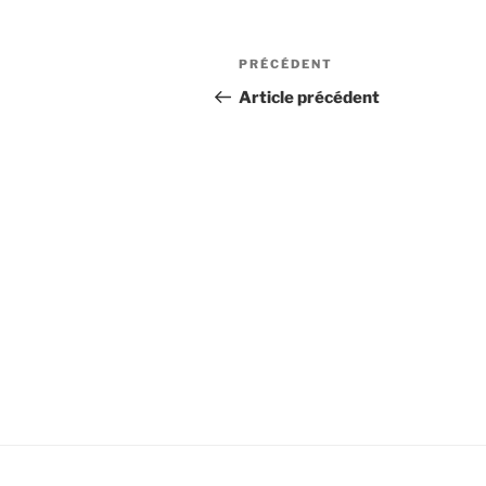
Post
Article
PRÉCÉDENT
navigation
précédent
Article précédent