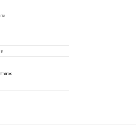
rie
us
taires