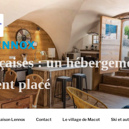
ENNOX
çaises : un hébergem
nt placé
Maison Lennox
Contact
Le village de Macot
Ski et au