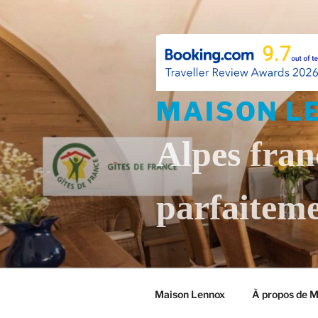
Skip
to
content
MAISON L
Alpes fran
parfaiteme
Maison Lennox
À propos de 