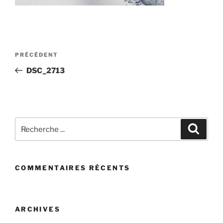
Post
Article
PRÉCÉDENT
navigation
précédent
DSC_2713
Recherchez
Recher
:
COMMENTAIRES RÉCENTS
ARCHIVES