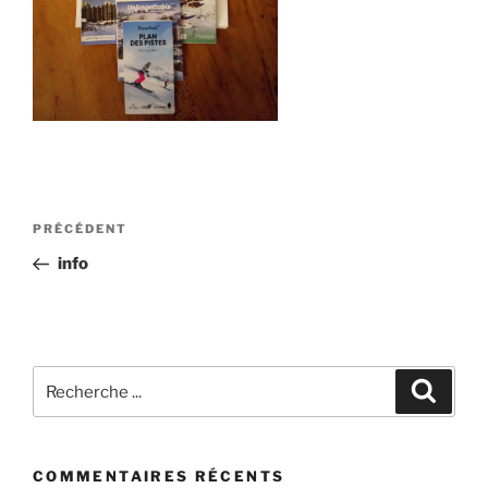
Post
Article
PRÉCÉDENT
navigation
précédent
info
Recherchez
Recher
:
COMMENTAIRES RÉCENTS