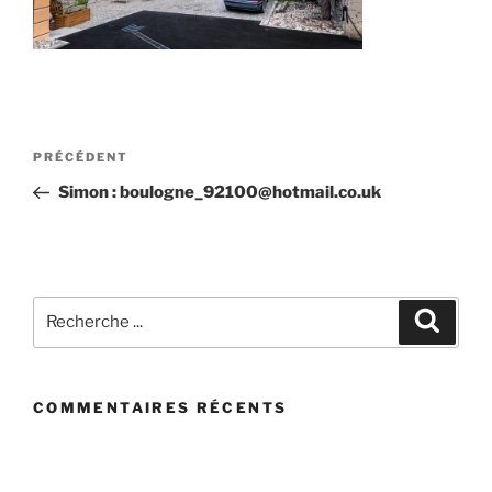
Post
Article
PRÉCÉDENT
navigation
précédent
Simon : boulogne_92100@hotmail.co.uk
Recherchez
Recher
:
COMMENTAIRES RÉCENTS